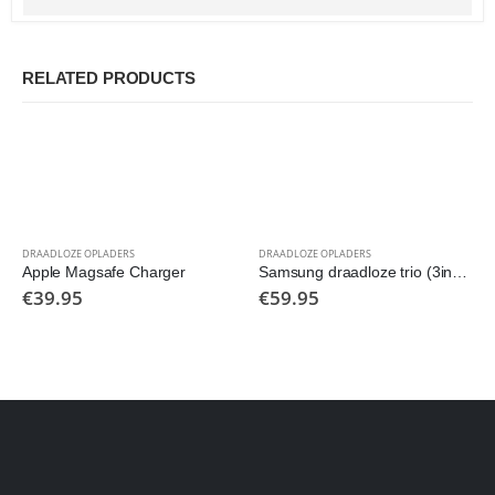
RELATED PRODUCTS
DRAADLOZE OPLADERS
DRAADLOZE OPLADERS
Apple Magsafe Charger
Samsung draadloze trio (3in1) 9w fast charger
€
39.95
€
59.95