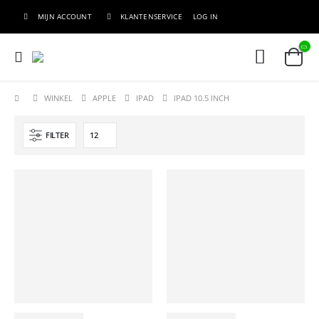
MIJN ACCOUNT
KLANTENSERVICE
LOG IN
WINKEL
APPLE
IPAD
IPAD 10.5 INCH
FILTER