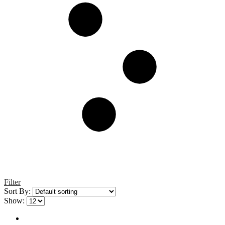
Filter
Sort By:
Show: