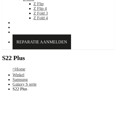
Z Flip
Z Flip 4
Z Fold 3
Z Fold 4
IDEAL OF SWEDEN
Over Kabelpoint.nl
Contact
REPARATIE AANMELDEN
S22 Plus
Home
Winkel
Samsung
Galaxy S serie
S22 Plus