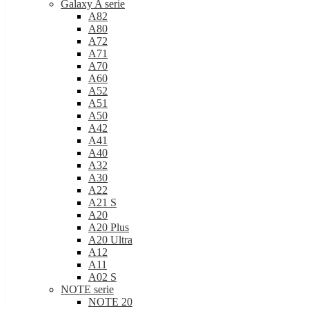
Galaxy A serie
A82
A80
A72
A71
A70
A60
A52
A51
A50
A42
A41
A40
A32
A30
A22
A21 S
A20
A20 Plus
A20 Ultra
A12
A11
A02 S
NOTE serie
NOTE 20