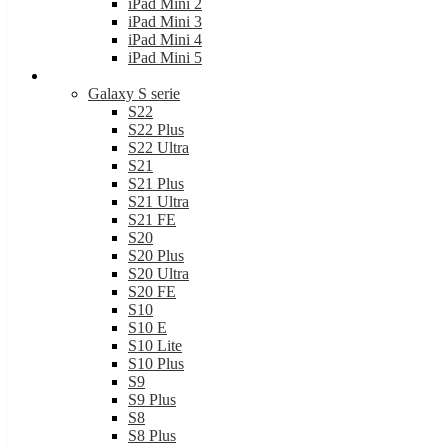
iPad Mini 2
iPad Mini 3
iPad Mini 4
iPad Mini 5
Samsung
Galaxy S serie
S22
S22 Plus
S22 Ultra
S21
S21 Plus
S21 Ultra
S21 FE
S20
S20 Plus
S20 Ultra
S20 FE
S10
S10 E
S10 Lite
S10 Plus
S9
S9 Plus
S8
S8 Plus