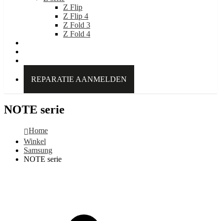
Z Flip
Z Flip 4
Z Fold 3
Z Fold 4
IDEAL OF SWEDEN
Over Kabelpoint.nl
Contact
REPARATIE AANMELDEN
NOTE serie
Home
Winkel
Samsung
NOTE serie