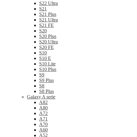
S22 Ultra
S21
S21 Plus
S21 Ultra
S21 FE
S20
S20 Plus
S20 Ultra
S20 FE
S10
S10 E
S10 Lite
S10 Plus
S9
S9 Plus
S8
S8 Plus
Galaxy A serie
A82
A80
A72
A71
A70
A60
A52