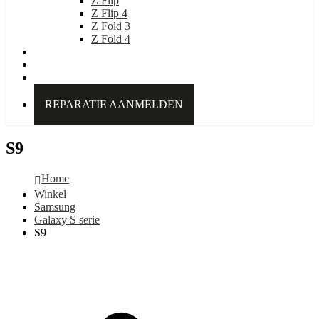
Z Flip
Z Flip 4
Z Fold 3
Z Fold 4
IDEAL OF SWEDEN
Over Kabelpoint.nl
Contact
REPARATIE AANMELDEN
S9
Home
Winkel
Samsung
Galaxy S serie
S9