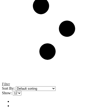
Filter
Sort By:
Show: