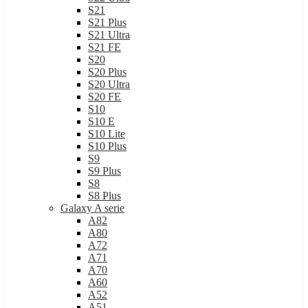
S21
S21 Plus
S21 Ultra
S21 FE
S20
S20 Plus
S20 Ultra
S20 FE
S10
S10 E
S10 Lite
S10 Plus
S9
S9 Plus
S8
S8 Plus
Galaxy A serie
A82
A80
A72
A71
A70
A60
A52
A51