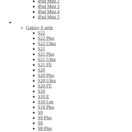
Samsung
Galaxy S serie
S22
S22 Plus
S22 Ultra
S21
S21 Plus
S21 Ultra
S21 FE
S20
S20 Plus
S20 Ultra
S20 FE
S10
S10 E
S10 Lite
S10 Plus
S9
S9 Plus
S8
S8 Plus
Galaxy A serie
A82
A80
A72