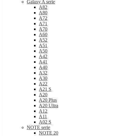
A71
A70
A60
A52
A51
A50
A42
A41
A40
A32
A30
A22
A21 S
A20
A20 Plus
A20 Ultra
A12
A11
A02 S
NOTE serie
NOTE 20
NOTE 20 Ultra
NOTE 10
NOTE 10 Lite
NOTE 10 Plus