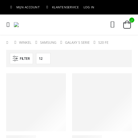
MIJN ACCOUNT
KLANTENSERVICE
LOG IN
WINKEL
SAMSUNG
GALAXY S SERIE
S20 FE
FILTER