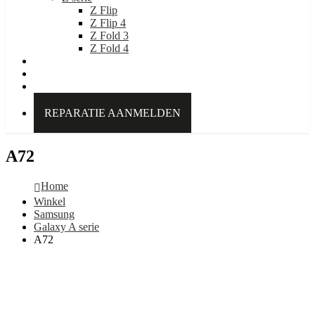
Z Flip
Z Flip 4
Z Fold 3
Z Fold 4
IDEAL OF SWEDEN
Over Kabelpoint.nl
Contact
REPARATIE AANMELDEN
A72
Home
Winkel
Samsung
Galaxy A serie
A72