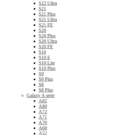
S22 Ultra
S21
S21 Plus
S21 Ultra
S21 FE
S20
S20 Plus
S20 Ultra
S20 FE
S10
S10 E
S10 Lite
S10 Plus
S9
S9 Plus
S8
S8 Plus
Galaxy A serie
A82
A80
A72
A71
A70
A60
A52