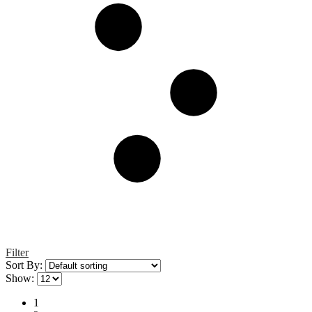
Filter
Sort By:
Show:
1