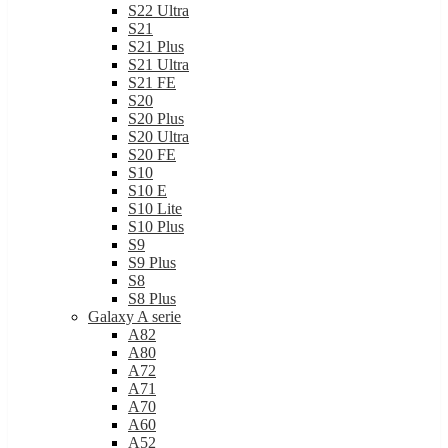
S22 Ultra
S21
S21 Plus
S21 Ultra
S21 FE
S20
S20 Plus
S20 Ultra
S20 FE
S10
S10 E
S10 Lite
S10 Plus
S9
S9 Plus
S8
S8 Plus
Galaxy A serie
A82
A80
A72
A71
A70
A60
A52