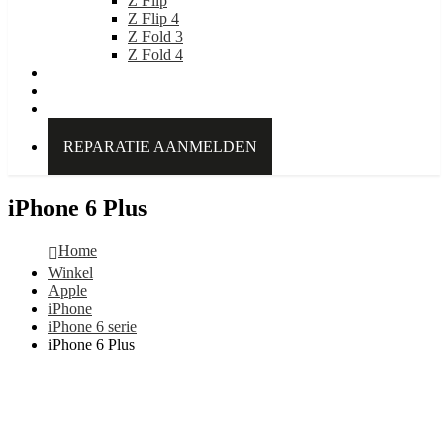
Z Flip
Z Flip 4
Z Fold 3
Z Fold 4
IDEAL OF SWEDEN
Over Kabelpoint.nl
Contact
REPARATIE AANMELDEN
iPhone 6 Plus
Home
Winkel
Apple
iPhone
iPhone 6 serie
iPhone 6 Plus