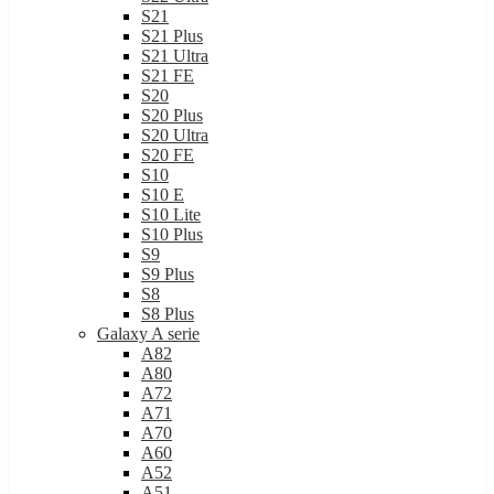
S21
S21 Plus
S21 Ultra
S21 FE
S20
S20 Plus
S20 Ultra
S20 FE
S10
S10 E
S10 Lite
S10 Plus
S9
S9 Plus
S8
S8 Plus
Galaxy A serie
A82
A80
A72
A71
A70
A60
A52
A51