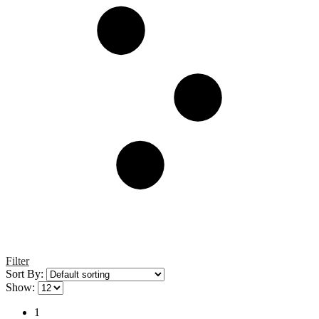
Filter
Sort By:
Show:
1