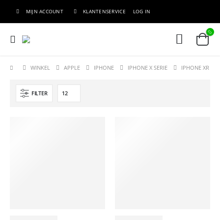
MIJN ACCOUNT
KLANTENSERVICE
LOG IN
WINKEL
APPLE
IPHONE
IPHONE X SERIE
IPHONE XR
FILTER