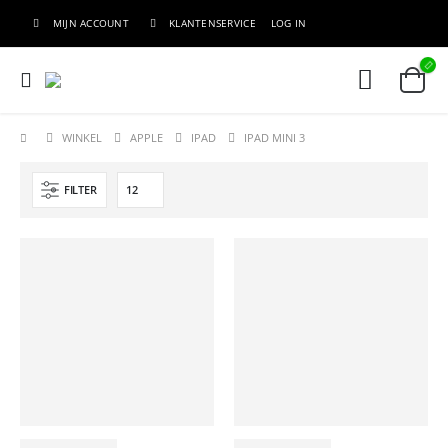
MIJN ACCOUNT
KLANTENSERVICE
LOG IN
WINKEL
APPLE
IPAD
IPAD MINI 3
FILTER