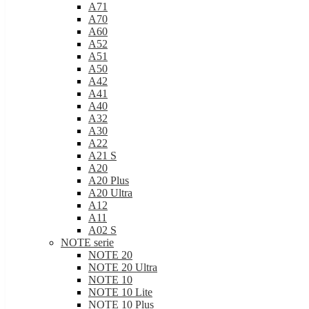
A71
A70
A60
A52
A51
A50
A42
A41
A40
A32
A30
A22
A21 S
A20
A20 Plus
A20 Ultra
A12
A11
A02 S
NOTE serie
NOTE 20
NOTE 20 Ultra
NOTE 10
NOTE 10 Lite
NOTE 10 Plus