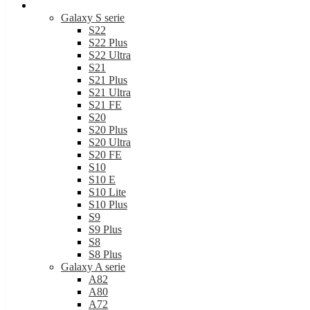
Samsung
Galaxy S serie
S22
S22 Plus
S22 Ultra
S21
S21 Plus
S21 Ultra
S21 FE
S20
S20 Plus
S20 Ultra
S20 FE
S10
S10 E
S10 Lite
S10 Plus
S9
S9 Plus
S8
S8 Plus
Galaxy A serie
A82
A80
A72