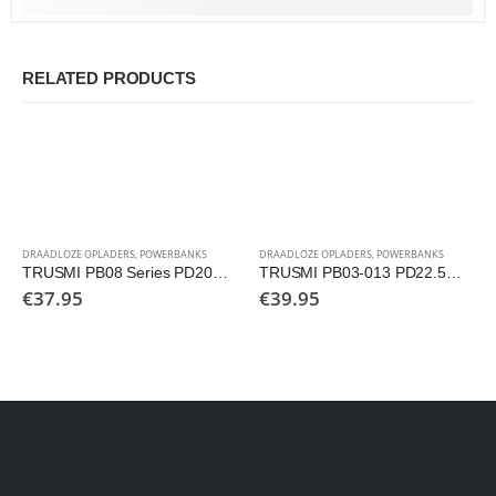
RELATED PRODUCTS
DRAADLOZE OPLADERS
,
POWERBANKS
DRAADLOZE OPLADERS
,
POWERBANKS
TRUSMI PB08 Series PD20W Magnatic Wireless Power Bank
TRUSMI PB03-013 PD22.5W Digital Power Bank
€
37.95
€
39.95