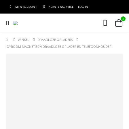
MIJN ACCOUNT
KLANTENSERVICE
LOG IN
WINKEL
DRAADLOZE OPLADERS
JOYROOM MAGNETISCH DRAADLOZE OPLADER EN TELEFOONHOUDER