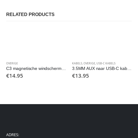
RELATED PRODUCTS
OVERIGE
KABELS
,
OVERIGE
,
USB-C KABELS
C3 magnetische windscherm en dashboard telefoonhouder
3.5MM AUX naar USB-C kabel 1.2 meter
€
14.95
€
13.95
ADRES: