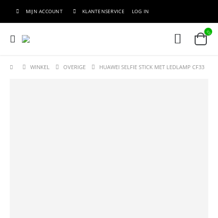
MIJN ACCOUNT
KLANTENSERVICE
LOG IN
WINKEL
OVERIGE
HUAWEI SELFIE STICK MET LEDLAMP CF33