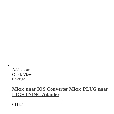
Nieuwsbrief Aanmelden
Ontvang de laatste informatie over verkopen en aanbiedingen.
Meld u vandaag nog aan voor de nieuwsbrief.
Klantenservice
Over ons
Contact
Mijn Account
Verzending
Garantie & Retour
Algemene voorwaarden
Veilig betalen
Klachtenregeling
Bestelling traceren
Telefoon reparatie
Telefoon reparatie Bloemendaal
Telefoon reparatie Haarlem
Telefoon reparatie Heemstede