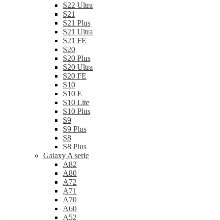
S21
S21 Plus
S21 Ultra
S21 FE
S20
S20 Plus
S20 Ultra
S20 FE
S10
S10 E
S10 Lite
S10 Plus
S9
S9 Plus
S8
S8 Plus
Galaxy A serie
A82
A80
A72
A71
A70
A60
A52
A51