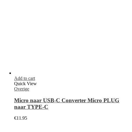
ADRES:
Cruquiusweg 7, 2102LS Heemstede
TELEFOON:
023-2014178
EMAIL:
info@kabelpoint.nl
Openingstijden:
maandag 10:00–18:00
dinsdag 10:00–18:00
woensdag 10:00–18:00
donderdag 10:00–18:00
vrijdag 10:00–18:00
zaterdag Gesloten (alleen afspraak voor reparaties)
zondag Gesloten
Facebook
Instagram