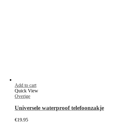
€
19.95
Add to cart
Quick View
Overige
4 in 1 USB Hub naar USB-C 4K HD
€
19.95
Out of stock
Select options
Quick View
Overige
Galaxy Smart Tag
€
24.95