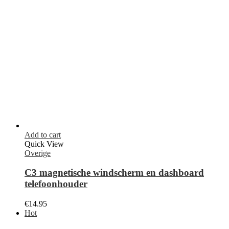
C3 magnetische windscherm en dashboard
telefoonhouder
€
14.95
Hot
Add to cart
Quick View
Overige
Airtag Single
€
39.95
Add to cart
Quick View
Overige
Universele waterproof telefoonzakje
€
19.95