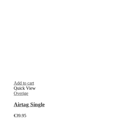
Add to cart
Quick View
Overige
Micro naar USB-C Converter Micro PLUG
naar TYPE-C
€
11.95
Add to cart
Quick View
Overige
Micro naar IOS Converter Micro PLUG naar
LIGHTNING Adapter
€
11.95
Select options
Quick View
Overige
AirPods Guess hoesje