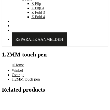
Z Flip
Z Flip 4
Z Fold 3
Z Fold 4
IDEAL OF SWEDEN
Over Kabelpoint.nl
Contact
REPARATIE AANMELDEN
1.2MM touch pen
Home
Winkel
Overige
1.2MM touch pen
Related products
Add to cart
Quick View
Overige