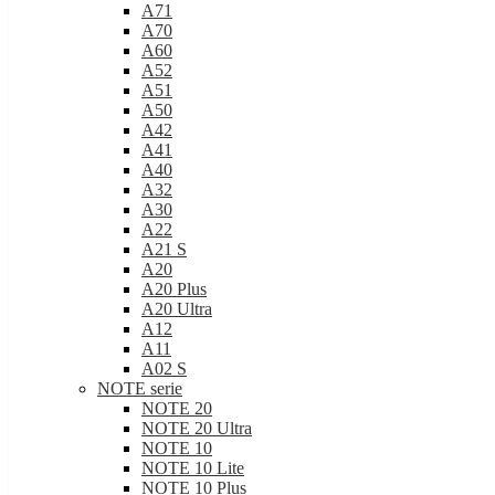
A71
A70
A60
A52
A51
A50
A42
A41
A40
A32
A30
A22
A21 S
A20
A20 Plus
A20 Ultra
A12
A11
A02 S
NOTE serie
NOTE 20
NOTE 20 Ultra
NOTE 10
NOTE 10 Lite
NOTE 10 Plus