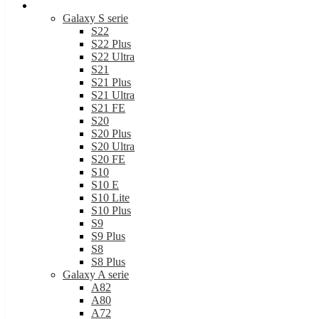
Samsung
Galaxy S serie
S22
S22 Plus
S22 Ultra
S21
S21 Plus
S21 Ultra
S21 FE
S20
S20 Plus
S20 Ultra
S20 FE
S10
S10 E
S10 Lite
S10 Plus
S9
S9 Plus
S8
S8 Plus
Galaxy A serie
A82
A80
A72