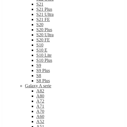
S21
S21 Plus
S21 Ultra
S21 FE
S20
S20 Plus
S20 Ultra
S20 FE
S10
S10 E
S10 Lite
S10 Plus
S9
S9 Plus
S8
S8 Plus
Galaxy A serie
A82
A80
A72
A71
A70
A60
A52
A51