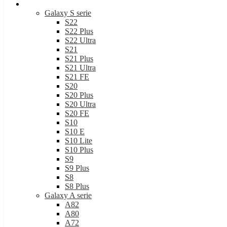
Samsung
Galaxy S serie
S22
S22 Plus
S22 Ultra
S21
S21 Plus
S21 Ultra
S21 FE
S20
S20 Plus
S20 Ultra
S20 FE
S10
S10 E
S10 Lite
S10 Plus
S9
S9 Plus
S8
S8 Plus
Galaxy A serie
A82
A80
A72