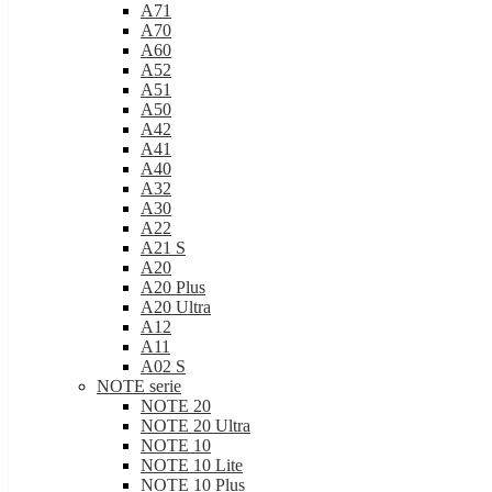
A71
A70
A60
A52
A51
A50
A42
A41
A40
A32
A30
A22
A21 S
A20
A20 Plus
A20 Ultra
A12
A11
A02 S
NOTE serie
NOTE 20
NOTE 20 Ultra
NOTE 10
NOTE 10 Lite
NOTE 10 Plus