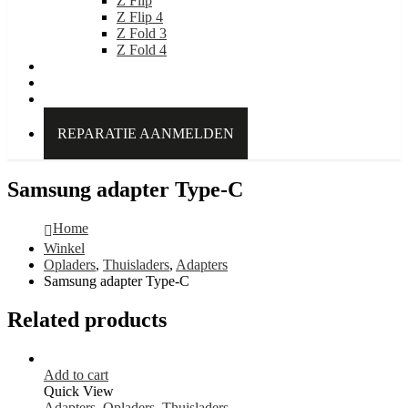
Z Flip
Z Flip 4
Z Fold 3
Z Fold 4
IDEAL OF SWEDEN
Over Kabelpoint.nl
Contact
REPARATIE AANMELDEN
Samsung adapter Type-C
Home
Winkel
Opladers
,
Thuisladers
,
Adapters
Samsung adapter Type-C
Related products
Add to cart
Quick View
Adapters
,
Opladers
,
Thuisladers