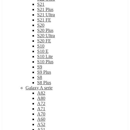
S21
S21 Plus
S21 Ultra
S21 FE
S20
S20 Plus
S20 Ultra
S20 FE
S10
S10 E
S10 Lite
S10 Plus
S9
S9 Plus
S8
S8 Plus
Galaxy A serie
A82
A80
A72
A71
A70
A60
A52
A51