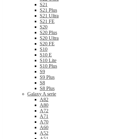
S21
S21 Plus
S21 Ultra
S21 FE
S20
S20 Plus
S20 Ultra
S20 FE
S10
S10 E
S10 Lite
S10 Plus
S9
S9 Plus
S8
S8 Plus
Galaxy A serie
A82
A80
A72
A71
A70
A60
A52
A51