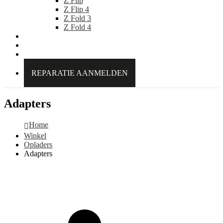
Z Flip
Z Flip 4
Z Fold 3
Z Fold 4
IDEAL OF SWEDEN
Over Kabelpoint.nl
Contact
REPARATIE AANMELDEN
Adapters
Home
Winkel
Opladers
Adapters