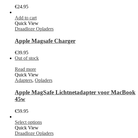
€
24.95
Add to cart
Quick View
Draadloze Opladers
Apple Magsafe Charger
€
39.95
Out of stock
Read more
Quick View
Adapters
,
Opladers
Apple MagSafe Lichtnetadapter voor MacBook
45w
€
59.95
Select options
Quick View
Draadloze Opladers