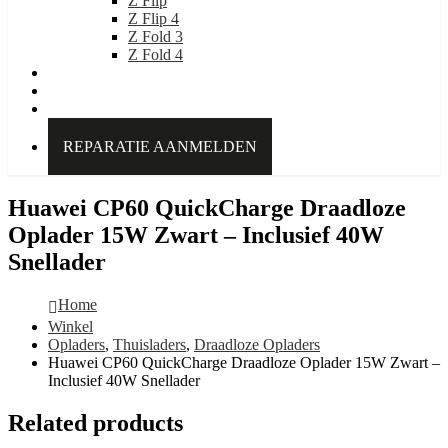
Z Flip
Z Flip 4
Z Fold 3
Z Fold 4
IDEAL OF SWEDEN
Over Kabelpoint.nl
Contact
REPARATIE AANMELDEN
Huawei CP60 QuickCharge Draadloze
Oplader 15W Zwart – Inclusief 40W
Snellader
Home
Winkel
Opladers
,
Thuisladers
,
Draadloze Opladers
Huawei CP60 QuickCharge Draadloze Oplader 15W Zwart –
Inclusief 40W Snellader
Related products