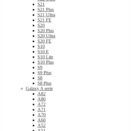
S21
S21 Plus
S21 Ultra
S21 FE
S20
S20 Plus
S20 Ultra
S20 FE
S10
S10 E
S10 Lite
S10 Plus
S9
S9 Plus
S8
S8 Plus
Galaxy A serie
A82
A80
A72
A71
A70
A60
A52
A51