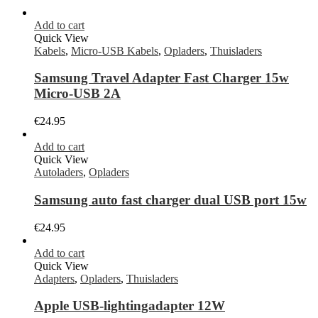
Add to cart
Quick View
Kabels
,
Micro-USB Kabels
,
Opladers
,
Thuisladers
Samsung Travel Adapter Fast Charger 15w
Micro-USB 2A
€
24.95
Add to cart
Quick View
Autoladers
,
Opladers
Samsung auto fast charger dual USB port 15w
€
24.95
Add to cart
Quick View
Adapters
,
Opladers
,
Thuisladers
Apple USB-lightingadapter 12W