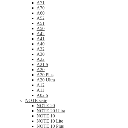
A71
A70
A60
A52
A51
A50
A42
A41
A40
A32
A30
A22
A21 S
A20
A20 Plus
A20 Ultra
A12
A11
A02 S
NOTE serie
NOTE 20
NOTE 20 Ultra
NOTE 10
NOTE 10 Lite
NOTE 10 Plus