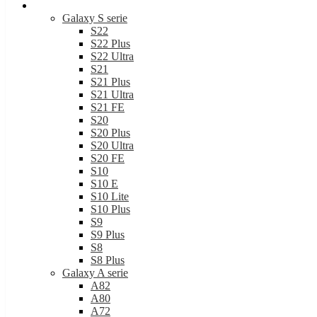
Samsung
Galaxy S serie
S22
S22 Plus
S22 Ultra
S21
S21 Plus
S21 Ultra
S21 FE
S20
S20 Plus
S20 Ultra
S20 FE
S10
S10 E
S10 Lite
S10 Plus
S9
S9 Plus
S8
S8 Plus
Galaxy A serie
A82
A80
A72