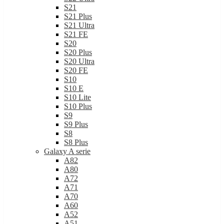
S21
S21 Plus
S21 Ultra
S21 FE
S20
S20 Plus
S20 Ultra
S20 FE
S10
S10 E
S10 Lite
S10 Plus
S9
S9 Plus
S8
S8 Plus
Galaxy A serie
A82
A80
A72
A71
A70
A60
A52
A51