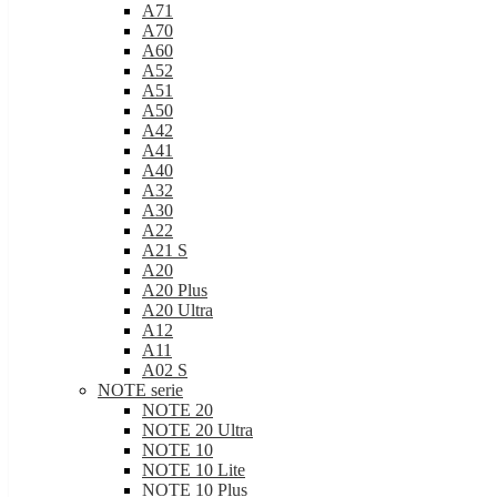
A71
A70
A60
A52
A51
A50
A42
A41
A40
A32
A30
A22
A21 S
A20
A20 Plus
A20 Ultra
A12
A11
A02 S
NOTE serie
NOTE 20
NOTE 20 Ultra
NOTE 10
NOTE 10 Lite
NOTE 10 Plus