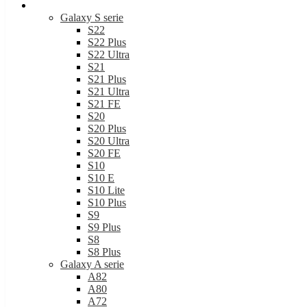
Samsung
Galaxy S serie
S22
S22 Plus
S22 Ultra
S21
S21 Plus
S21 Ultra
S21 FE
S20
S20 Plus
S20 Ultra
S20 FE
S10
S10 E
S10 Lite
S10 Plus
S9
S9 Plus
S8
S8 Plus
Galaxy A serie
A82
A80
A72