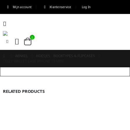
Mijn account
Klantenservice
Log In
WINKEL
HOESJES
,
BOOKTYPES & FLIPCASES
CELLY WALLET CASE IPHONE 13 MINI
RELATED PRODUCTS