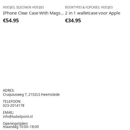
HOESJES
,
SILICONEN HOESJES
BOOKTYPES & FLIPCASES
,
HOESJES
H
IPhone Clear Case With Magsafe
2 in 1 walletcase voor Apple
A
€
54.95
€
34.95
€
ADRES:
Cruquiusweg 7, 2102LS Heemstede
TELEFOON:
023-2014178
EMAIL:
info@kabelpoint.nl
Openingstijden:
maandag 10:00–18:00