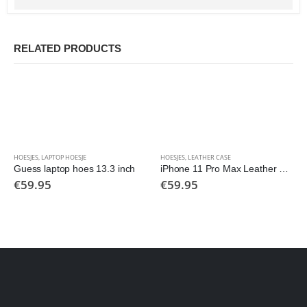
RELATED PRODUCTS
HOESJES
,
LAPTOP HOESJE
HOESJES
,
LEATHER CASE
Guess laptop hoes 13.3 inch
iPhone 11 Pro Max Leather case
€
59.95
€
59.95