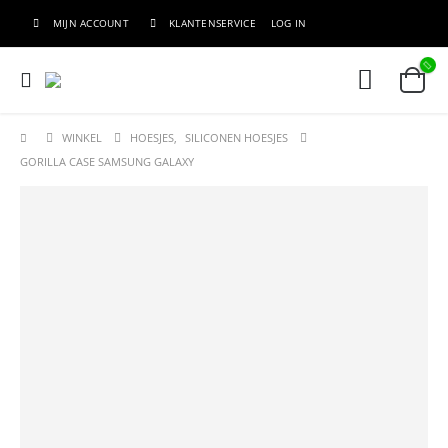
MIJN ACCOUNT
KLANTENSERVICE
LOG IN
WINKEL
HOESJES
,
SILICONEN HOESJES
GORILLA CASE SAMSUNG GALAXY