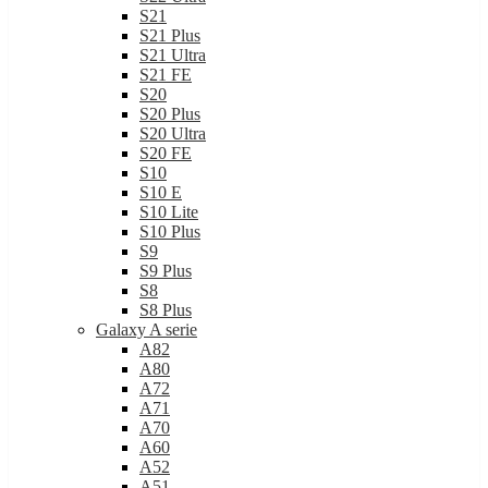
S21
S21 Plus
S21 Ultra
S21 FE
S20
S20 Plus
S20 Ultra
S20 FE
S10
S10 E
S10 Lite
S10 Plus
S9
S9 Plus
S8
S8 Plus
Galaxy A serie
A82
A80
A72
A71
A70
A60
A52
A51