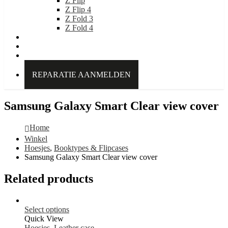
Z Flip
Z Flip 4
Z Fold 3
Z Fold 4
IDEAL OF SWEDEN
Over Kabelpoint.nl
Contact
REPARATIE AANMELDEN
Samsung Galaxy Smart Clear view cover
Home
Winkel
Hoesjes
,
Booktypes & Flipcases
Samsung Galaxy Smart Clear view cover
Related products
Select options
Quick View
Hoesjes
,
Leather case