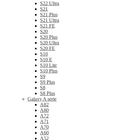
S21
S21 Plus
S21 Ultra
S21 FE
S20
S20 Plus
S20 Ultra
S20 FE
S10
S10 E
S10 Lite
S10 Plus
S9
S9 Plus
S8
S8 Plus
Galaxy A serie
A82
A80
A72
A71
A70
A60
A52
A51