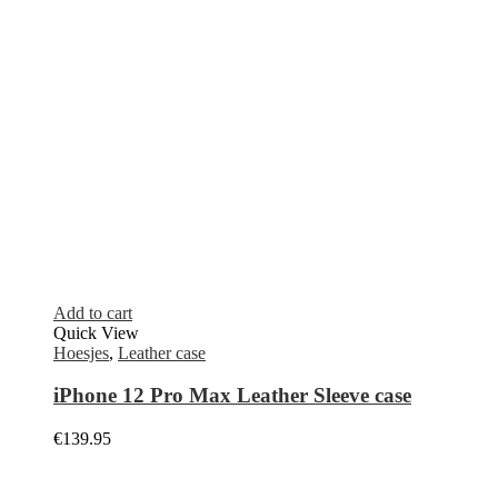
Klantenservice
Over ons
Contact
Mijn Account
Verzending
Garantie & Retour
Algemene voorwaarden
Veilig betalen
Klachtenregeling
Bestelling traceren
Telefoon reparatie
Telefoon reparatie Bloemendaal
Telefoon reparatie Haarlem
Telefoon reparatie Heemstede
Telefoon reparatie Nieuw-Vennep
Telefoon reparatie Zandvoort
© Kabelpoint.nl 2021.