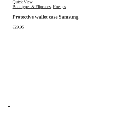
EMAIL:
info@kabelpoint.nl
Openingstijden:
maandag 10:00–18:00
dinsdag 10:00–18:00
woensdag 10:00–18:00
donderdag 10:00–18:00
vrijdag 10:00–18:00
zaterdag Gesloten (alleen afspraak voor reparaties)
zondag Gesloten
Facebook
Instagram
Nieuwsbrief Aanmelden
Ontvang de laatste informatie over verkopen en aanbiedingen.
Meld u vandaag nog aan voor de nieuwsbrief.