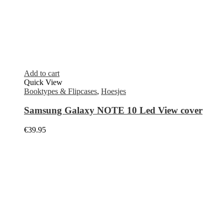
Quick View
Hoesjes
,
Laptop hoesje
Guess laptop hoes 13.3 inch
€
59.95
Add to cart
Quick View
Hoesjes
,
Siliconen Hoesjes
Samsung Galaxy S21 silicone hoesje
€
24.95
Add to cart
Quick View
Hoesjes
,
Leather case
iPhone 11 Pro Leather case
€
59.95
Select options