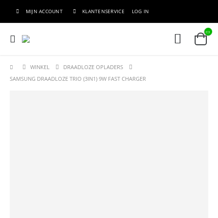
MIJN ACCOUNT
KLANTENSERVICE
LOG IN
WINKEL
DRAADLOZE OPLADERS
SAMSUNG DRAADLOZE TRIO (3IN1) 9W FAST CHARGER