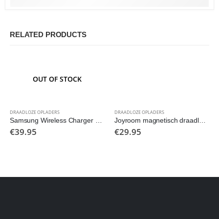
RELATED PRODUCTS
OUT OF STOCK
DRAADLOZE OPLADERS
DRAADLOZE OPLADERS
Samsung Wireless Charger Stand – Draadloze Oplader – 9W
Joyroom magnetisch draadloze oplader en telefoonhouder
€
39.95
€
29.95