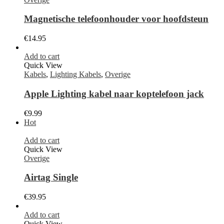
Magnetische telefoonhouder voor hoofdsteun
€
14.95
Add to cart
Quick View
Kabels
,
Lighting Kabels
,
Overige
Apple Lighting kabel naar koptelefoon jack
€
9.99
Hot
Add to cart
Quick View
Overige
Airtag Single
€
39.95
Add to cart
Quick View