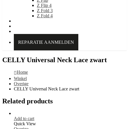
Z Flip
Z Flip 4
Z Fold 3
Z Fold 4
IDEAL OF SWEDEN
Over Kabelpoint.nl
Contact
REPARATIE AANMELDEN
CELLY Universal Neck Lace zwart
Home
Winkel
Overige
CELLY Universal Neck Lace zwart
Related products
Add to cart
Quick View
Overige