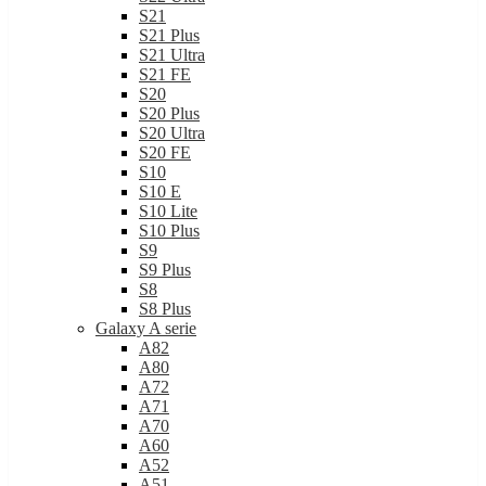
S21
S21 Plus
S21 Ultra
S21 FE
S20
S20 Plus
S20 Ultra
S20 FE
S10
S10 E
S10 Lite
S10 Plus
S9
S9 Plus
S8
S8 Plus
Galaxy A serie
A82
A80
A72
A71
A70
A60
A52
A51