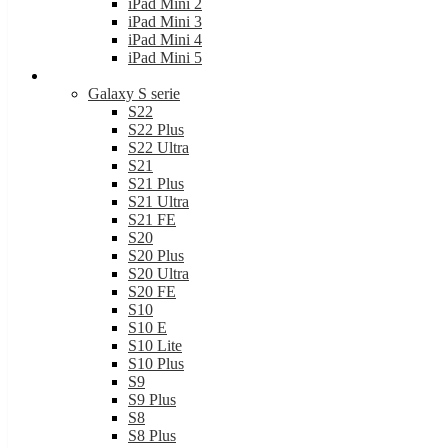
Samsung
Galaxy S serie
S22
S22 Plus
S22 Ultra
S21
S21 Plus
S21 Ultra
S21 FE
S20
S20 Plus
S20 Ultra
S20 FE
S10
S10 E
S10 Lite
S10 Plus
S9
S9 Plus
S8
S8 Plus
Galaxy A serie
A82
A80
A72