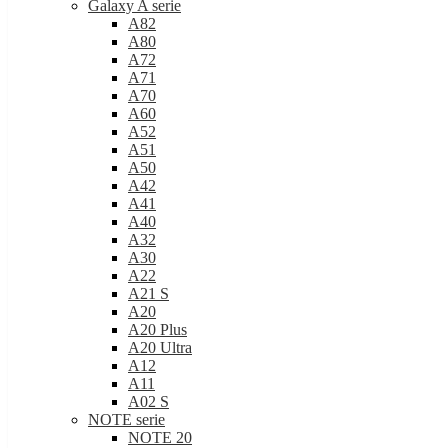
A71
A70
A60
A52
A51
A50
A42
A41
A40
A32
A30
A22
A21 S
A20
A20 Plus
A20 Ultra
A12
A11
A02 S
NOTE serie
NOTE 20
NOTE 20 Ultra
NOTE 10
NOTE 10 Lite
NOTE 10 Plus