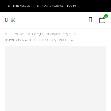
MIJN ACCOUNT
KLANTENSERVICE
LOG IN
WINKEL
HOESJES
,
SILICONEN HOESJES
US POLO ASSN APPLE IPHONE 13 HOESJE MET TOUW