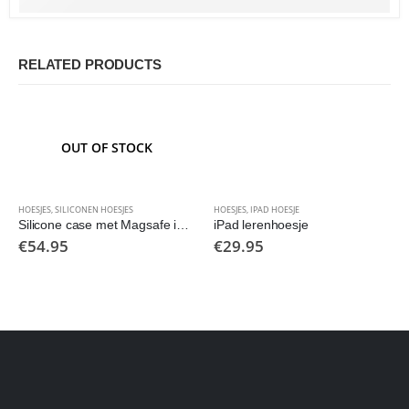
RELATED PRODUCTS
OUT OF STOCK
HOESJES
,
SILICONEN HOESJES
HOESJES
,
IPAD HOESJE
Silicone case met Magsafe iPhone 12 en 12 Pro
iPad lerenhoesje
€
54.95
€
29.95