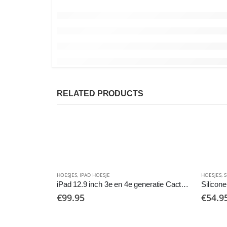
RELATED PRODUCTS
HOESJES
,
IPAD HOESJE
HOESJES
,
S
iPad 12.9 inch 3e en 4e generatie Cactus smartfolio hoesje
€
99.95
€
54.9