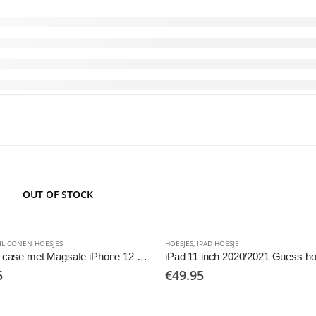
OUT OF STOCK
ILICONEN HOESJES
HOESJES
,
IPAD HOESJE
Silicone case met Magsafe iPhone 12 en 12 Pro
5
€
49.95