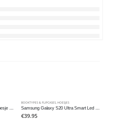
BOOKTYPES & FLIPCASES
,
HOESJES
HOESJES
,
LAPTOP H
iPad 11 inch 2020/2021 Guess hoesje zwart
Samsung Galaxy S20 Ultra Smart Led View Cover
Guess laptop 
€
39.95
€
59.95