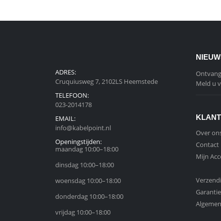
NIEUW
ADRES:
Ontvang 
Cruquiusweg 7, 2102LS Heemstede
Meld u v
TELEFOON:
023-2014178
KLANT
EMAIL:
info@kabelpoint.nl
Over on
Openingstijden:
Contact
maandag 10:00–18:00
Mijn Ac
dinsdag 10:00–18:00
Verzend
woensdag 10:00–18:00
Garantie
donderdag 10:00–18:00
Algemen
vrijdag 10:00–18:00