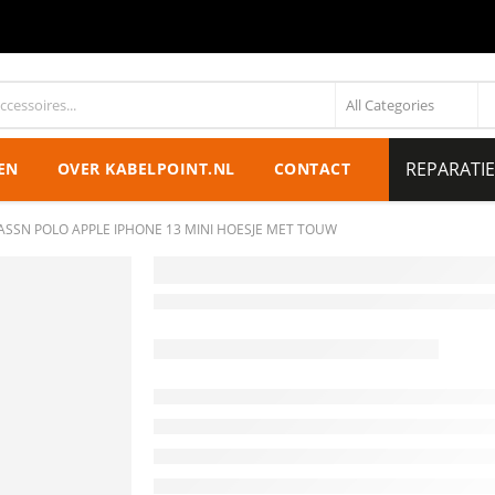
REPARATI
EN
OVER KABELPOINT.NL
CONTACT
ASSN POLO APPLE IPHONE 13 MINI HOESJE MET TOUW