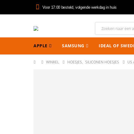
Voor 17:00 besteld, volgende werkdag in huis
APPLE
SAMSUNG
IDEAL OF SWED
WINKEL
HOESJES
,
SILICONEN HOESJES
US 