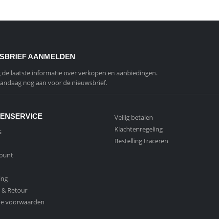
SBRIEF AANMELDEN
de laatste informatie over verkopen en aanbiedingen.
andaag nog aan voor de nieuwsbrief.
ENSERVICE
Veilig betalen
Klachtenregeling
s
Bestelling traceren
count
ing
 & Retour
e voorwaarden