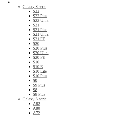
Samsung
Galaxy S serie
S22
S22 Plus
S22 Ultra
S21
S21 Plus
S21 Ultra
S21 FE
S20
S20 Plus
S20 Ultra
S20 FE
S10
S10 E
S10 Lite
S10 Plus
S9
S9 Plus
S8
S8 Plus
Galaxy A serie
A82
A80
A72