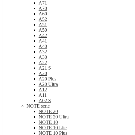
A71
A70
A60
A52
A51
A50
A42
A41
A40
A32
A30
A22
A21 S
A20
A20 Plus
A20 Ultra
A12
A11
A02 S
NOTE serie
NOTE 20
NOTE 20 Ultra
NOTE 10
NOTE 10 Lite
NOTE 10 Plus