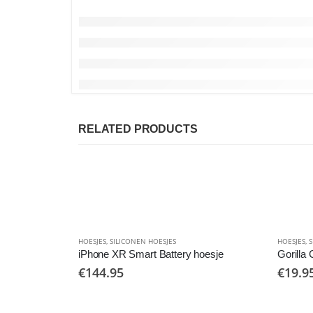
RELATED PRODUCTS
HOESJES
,
SILICONEN HOESJES
HOESJES
,
S
iPhone XR Smart Battery hoesje
Gorilla
€
144.95
€
19.9