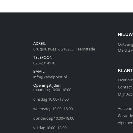
NIEUW
ADRES:
Ontvang 
Cruquiusweg 7, 2102LS Heemstede
Meld u v
TELEFOON:
023-2014178
KLANT
EMAIL:
info@kabelpoint.nl
Over on
Openingstijden:
Contact
maandag 10:00–18:00
Mijn Ac
dinsdag 10:00–18:00
Verzend
woensdag 10:00–18:00
Garantie
donderdag 10:00–18:00
Algemen
vrijdag 10:00–18:00