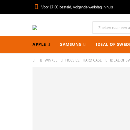
Voor 17:00 besteld, volgende werkdag in huis
APPLE
SAMSUNG
IDEAL OF SWED
WINKEL
HOESJES
,
HARD CASE
IDEAL OF S