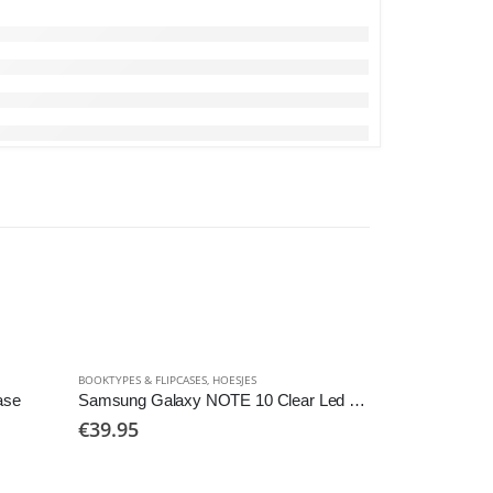
BOOKTYPES & FLIPCASES
,
HOESJES
HOESJES
,
IPAD HOE
ase
Samsung Galaxy NOTE 10 Clear Led View Cover
€
39.95
€
99.95