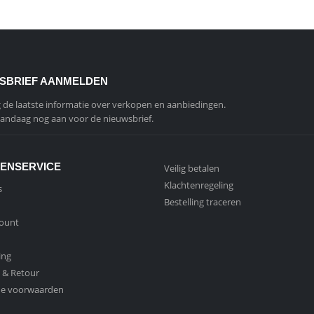
SBRIEF AANMELDEN
de laatste informatie over verkopen en aanbiedingen.
andaag nog aan voor de nieuwsbrief.
ENSERVICE
Veilig betalen
Klachtenregeling
s
Bestelling traceren
count
ing
 & Retour
e voorwaarden