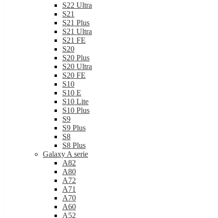
S21
S21 Plus
S21 Ultra
S21 FE
S20
S20 Plus
S20 Ultra
S20 FE
S10
S10 E
S10 Lite
S10 Plus
S9
S9 Plus
S8
S8 Plus
Galaxy A serie
A82
A80
A72
A71
A70
A60
A52
A51