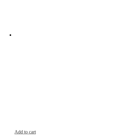
Add to cart
Quick View
Hoesjes
,
Leather case
iPhone 11 Pro Leather case
€
59.95
Select options
Quick View
Hoesjes
,
Siliconen Hoesjes
Gorilla Case Samsung Galaxy
€
19.95