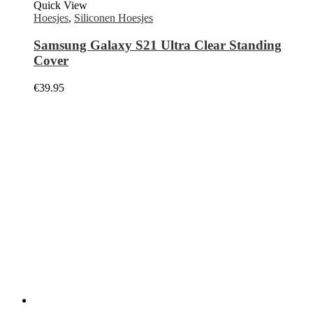
ADRES:
Cruquiusweg 7, 2102LS Heemstede
TELEFOON:
023-2014178
EMAIL:
info@kabelpoint.nl
Openingstijden:
maandag 10:00–18:00
dinsdag 10:00–18:00
woensdag 10:00–18:00
donderdag 10:00–18:00
vrijdag 10:00–18:00
zaterdag Gesloten (alleen afspraak voor reparaties)
zondag Gesloten
Facebook
Instagram
Nieuwsbrief Aanmelden