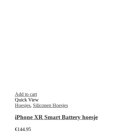
Ontvang de laatste informatie over verkopen en aanbiedingen.
Meld u vandaag nog aan voor de nieuwsbrief.
Klantenservice
Over ons
Contact
Mijn Account
Verzending
Garantie & Retour
Algemene voorwaarden
Veilig betalen
Klachtenregeling
Bestelling traceren
Telefoon reparatie
Telefoon reparatie Bloemendaal
Telefoon reparatie Haarlem
Telefoon reparatie Heemstede
Telefoon reparatie Nieuw-Vennep