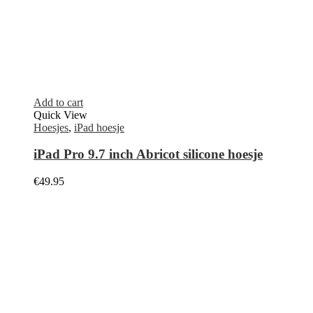
Add to cart
Quick View
Booktypes & Flipcases
,
Hoesjes
Samsung Galaxy NOTE 10 Clear Led View
Cover
€
39.95
Select options
Quick View
Hoesjes
,
Leather case
iPhone 11 Pro Max Leather case
€
59.95
Add to cart
Quick View
Hoesjes
,
Siliconen Hoesjes
Samsung Galaxy S21 silicone hoesje
€
24.95