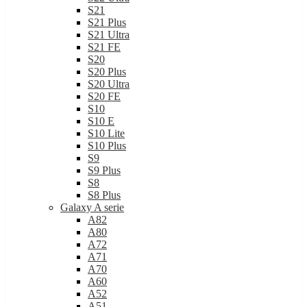
S21
S21 Plus
S21 Ultra
S21 FE
S20
S20 Plus
S20 Ultra
S20 FE
S10
S10 E
S10 Lite
S10 Plus
S9
S9 Plus
S8
S8 Plus
Galaxy A serie
A82
A80
A72
A71
A70
A60
A52
A51