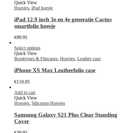
Quick View
Hoesjes
,
iPad hoesje
iPad 12.9 inch 3e en 4e generatie Cactus
smartfolio hoesje
€
99.95
Select options
Quick View
Booktypes & Flipcases
,
Hoesjes
,
Leather case
iPhone XS Max Leatherfolio case
€
119.95
Add to cart
Quick View
Hoesjes
,
Siliconen Hoesjes
Samsung Galaxy S21 Plus Clear Standing
Cover
€
39.95