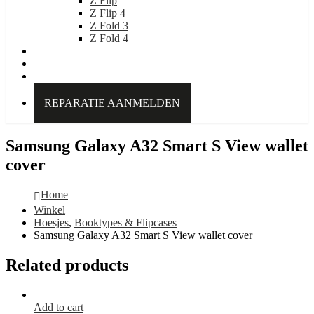
Z Flip
Z Flip 4
Z Fold 3
Z Fold 4
IDEAL OF SWEDEN
Over Kabelpoint.nl
Contact
REPARATIE AANMELDEN
Samsung Galaxy A32 Smart S View wallet
cover
Home
Winkel
Hoesjes
,
Booktypes & Flipcases
Samsung Galaxy A32 Smart S View wallet cover
Related products
Add to cart