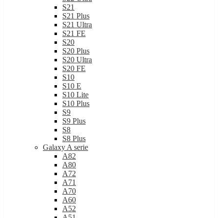
S21
S21 Plus
S21 Ultra
S21 FE
S20
S20 Plus
S20 Ultra
S20 FE
S10
S10 E
S10 Lite
S10 Plus
S9
S9 Plus
S8
S8 Plus
Galaxy A serie
A82
A80
A72
A71
A70
A60
A52
A51