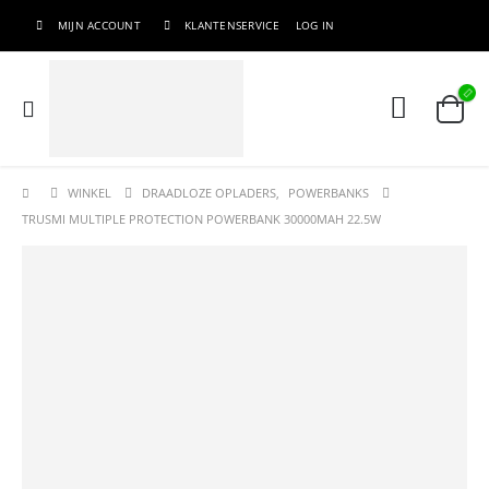
MIJN ACCOUNT
KLANTENSERVICE
LOG IN
WINKEL
DRAADLOZE OPLADERS
,
POWERBANKS
TRUSMI MULTIPLE PROTECTION POWERBANK 30000MAH 22.5W