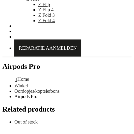
Z Flip
Z Flip 4
Z Fold 3
Z Fold 4
IDEAL OF SWEDEN
Over Kabelpoint.nl
Contact
REPARATIE AANMELDEN
Airpods Pro
Home
Winkel
Oordopjes/koptelefoons
Airpods Pro
Related products
Out of stock