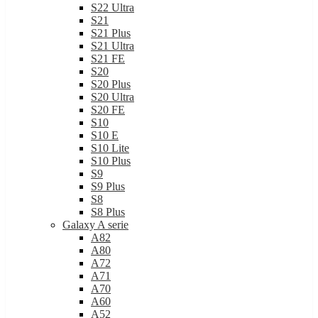
S22 Ultra
S21
S21 Plus
S21 Ultra
S21 FE
S20
S20 Plus
S20 Ultra
S20 FE
S10
S10 E
S10 Lite
S10 Plus
S9
S9 Plus
S8
S8 Plus
Galaxy A serie
A82
A80
A72
A71
A70
A60
A52