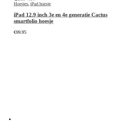
Nieuwsbrief Aanmelden
Ontvang de laatste informatie over verkopen en aanbiedingen.
Meld u vandaag nog aan voor de nieuwsbrief.
Klantenservice
Over ons
Contact
Mijn Account
Verzending
Garantie & Retour
Algemene voorwaarden
Veilig betalen
Klachtenregeling
Bestelling traceren
Telefoon reparatie
Telefoon reparatie Bloemendaal
Telefoon reparatie Haarlem
Telefoon reparatie Heemstede