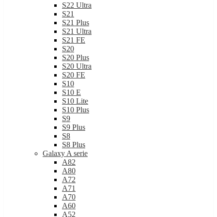
S21
S21 Plus
S21 Ultra
S21 FE
S20
S20 Plus
S20 Ultra
S20 FE
S10
S10 E
S10 Lite
S10 Plus
S9
S9 Plus
S8
S8 Plus
Galaxy A serie
A82
A80
A72
A71
A70
A60
A52
A51