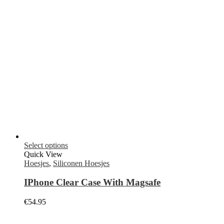
Quick View
Hoesjes
,
Siliconen Hoesjes
IPhone Clear Case With Magsafe
€
54.95
Add to cart
Quick View
Hoesjes
,
Siliconen Hoesjes
iPhone XR Smart Battery hoesje
€
144.95
Add to cart
Quick View
Hoesjes
,
iPad hoesje
iPad 12.9 inch 3e en 4e generatie Cactus
smartfolio hoesje
€
99.95