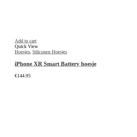
€
39.95
Select options
Quick View
Booktypes & Flipcases
,
Hoesjes
Protective wallet case Samsung
€
29.95
Select options
Quick View
Hoesjes
,
Leather case
iPhone 11 Pro Max Leather case
€
59.95