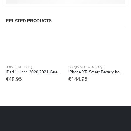
RELATED PRODUCTS
HOESJES
,
IPAD HOESJE
HOESJES
,
SILICONEN HOESJES
iPad 11 inch 2020/2021 Guess hoesje zwart
iPhone XR Smart Battery hoesje
€
49.95
€
144.95