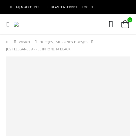
MIJN ACCOUNT
KLANTENSERVICE
LOG IN
WINKEL
HOESJES
,
SILICONEN HOESJES
JUST ELEGANCE APPLE IPHONE 14 BLACK