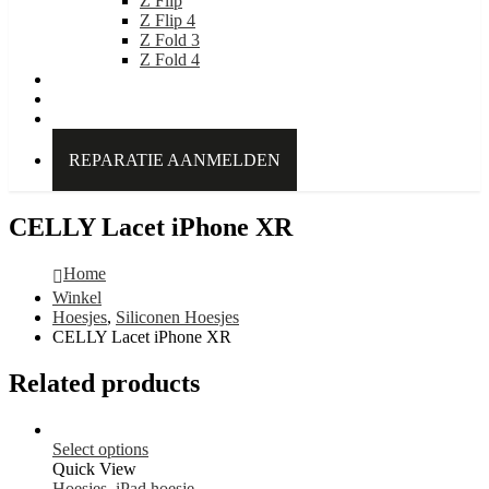
Z Flip
Z Flip 4
Z Fold 3
Z Fold 4
IDEAL OF SWEDEN
Over Kabelpoint.nl
Contact
REPARATIE AANMELDEN
CELLY Lacet iPhone XR
Home
Winkel
Hoesjes
,
Siliconen Hoesjes
CELLY Lacet iPhone XR
Related products
Select options
Quick View
Hoesjes
,
iPad hoesje