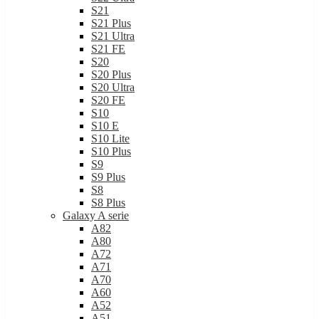
S21
S21 Plus
S21 Ultra
S21 FE
S20
S20 Plus
S20 Ultra
S20 FE
S10
S10 E
S10 Lite
S10 Plus
S9
S9 Plus
S8
S8 Plus
Galaxy A serie
A82
A80
A72
A71
A70
A60
A52
A51