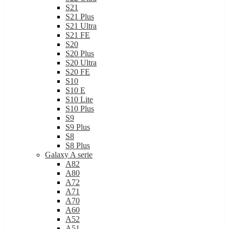
S21
S21 Plus
S21 Ultra
S21 FE
S20
S20 Plus
S20 Ultra
S20 FE
S10
S10 E
S10 Lite
S10 Plus
S9
S9 Plus
S8
S8 Plus
Galaxy A serie
A82
A80
A72
A71
A70
A60
A52
A51