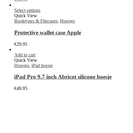
Select options
Quick View
Booktypes & Flipcases
,
Hoesjes
Protective wallet case Apple
€
29.95
Add to cart
Quick View
Hoesjes
,
iPad hoesje
iPad Pro 9.7 inch Abricot silicone hoesje
€
49.95