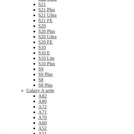
S21
S21 Plus
S21 Ultra
S21 FE
S20
S20 Plus
S20 Ultra
S20 FE
S10
S10 E
S10 Lite
S10 Plus
S9
S9 Plus
S8
S8 Plus
Galaxy A serie
A82
A80
A72
A71
A70
A60
A52
A51