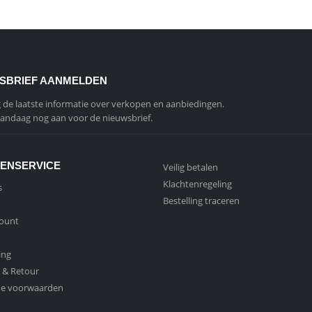
SBRIEF AANMELDEN
de laatste informatie over verkopen en aanbiedingen.
andaag nog aan voor de nieuwsbrief.
ENSERVICE
Veilig betalen
Klachtenregeling
s
Bestelling traceren
count
ing
 & Retour
e voorwaarden