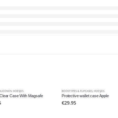
ILICONEN HOESJES
BOOKTYPES & FLIPCASES
,
HOESJES
Clear Case With Magsafe
Protective wallet case Apple
5
€
29.95