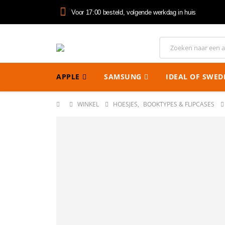
Voor 17:00 besteld, volgende werkdag in huis
APPLE
SAMSUNG
IDEAL OF SWED
WINKEL
HOESJES
,
BOOKTYPES & FLIPCASES