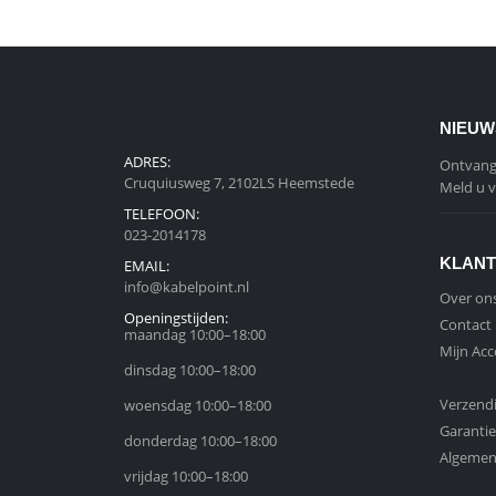
NIEUW
ADRES:
Ontvang 
Cruquiusweg 7, 2102LS Heemstede
Meld u v
TELEFOON:
023-2014178
KLANT
EMAIL:
info@kabelpoint.nl
Over on
Openingstijden:
Contact
maandag 10:00–18:00
Mijn Ac
dinsdag 10:00–18:00
Verzend
woensdag 10:00–18:00
Garantie
donderdag 10:00–18:00
Algemen
vrijdag 10:00–18:00