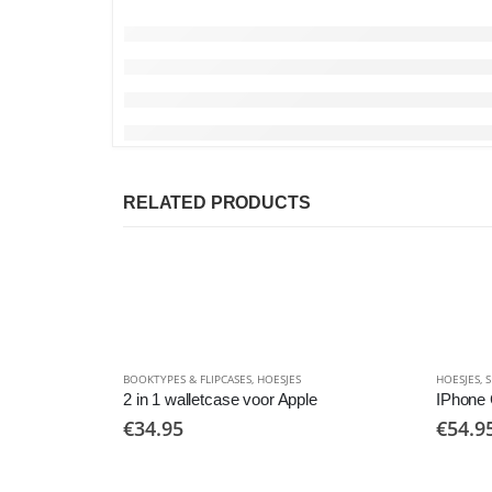
RELATED PRODUCTS
BOOKTYPES & FLIPCASES
,
HOESJES
HOESJES
,
S
2 in 1 walletcase voor Apple
IPhone 
€
34.95
€
54.9