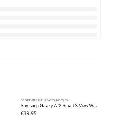
BOOKTYPES & FLIPCASES
,
HOESJES
BOOKTYPES & FLIP
Samsung Galaxy A72 Smart S View Wallet Cover
Protective wa
€
39.95
€
29.95