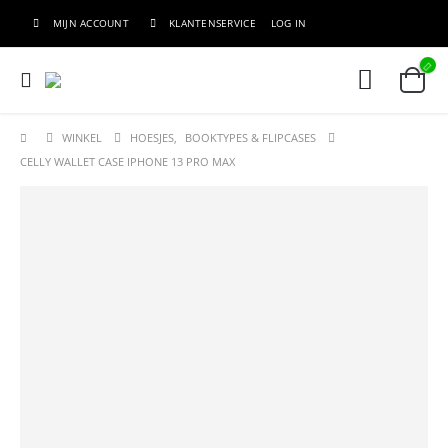
MIJN ACCOUNT
KLANTENSERVICE
LOG IN
WINKEL
HOESJES
,
BOOKTYPES & FLIPCASES
CELLY WALLET CASE IPHONE 13 PRO MAX