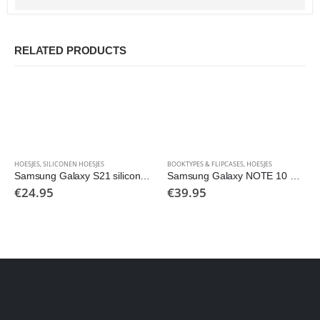
RELATED PRODUCTS
HOESJES
,
SILICONEN HOESJES
BOOKTYPES & FLIPCASES
,
HOESJES
Samsung Galaxy S21 silicone hoesje
Samsung Galaxy NOTE 10 Clear Led View Cover
€
24.95
€
39.95