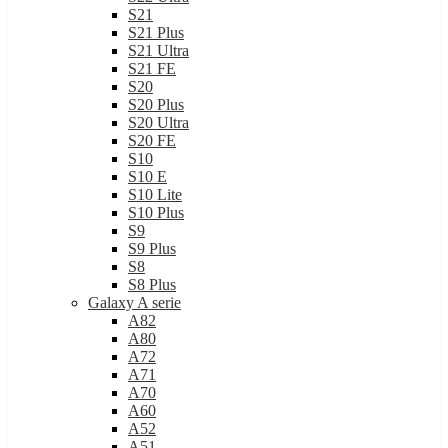
S21
S21 Plus
S21 Ultra
S21 FE
S20
S20 Plus
S20 Ultra
S20 FE
S10
S10 E
S10 Lite
S10 Plus
S9
S9 Plus
S8
S8 Plus
Galaxy A serie
A82
A80
A72
A71
A70
A60
A52
A51