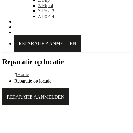
Z Flip
Z Flip 4
Z Fold 3
Z Fold 4
IDEAL OF SWEDEN
Over Kabelpoint.nl
Contact
REPARATIE AANMELDEN
Reparatie op locatie
Home
Reparatie op locatie
REPARATIE AANMELDEN